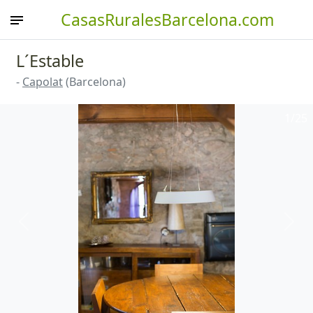
CasasRuralesBarcelona.com
L´Estable
-
Capolat
(Barcelona)
1
/25
Anterior
Sigu