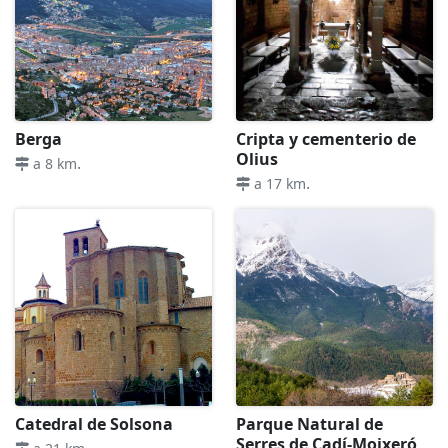
Berga
Cripta y cementerio de
Olius
.
a 8 km
.
a 17 km
Catedral de Solsona
Parque Natural de
Serres de Cadí-Moixeró
.