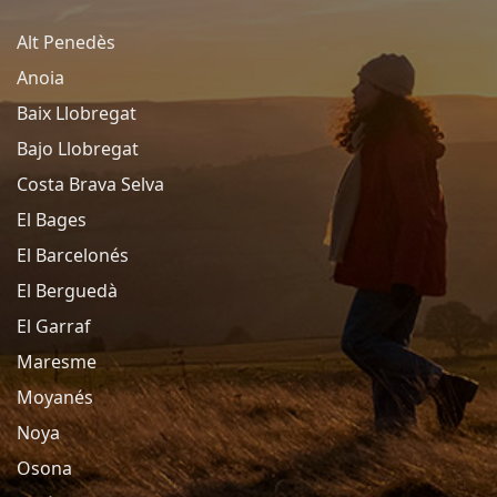
Alt Penedès
Anoia
Baix Llobregat
Bajo Llobregat
Costa Brava Selva
El Bages
El Barcelonés
El Berguedà
El Garraf
Maresme
Moyanés
Noya
Osona