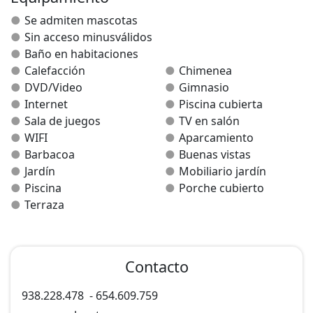
(Los servicios exteriores son compartidos por los
Se admiten mascotas
alojamientos de las dos casas.).
Sin acceso minusválidos
Baño en habitaciones
Calefacción
Chimenea
DVD/Video
Gimnasio
Internet
Piscina cubierta
Sala de juegos
TV en salón
WIFI
Aparcamiento
Barbacoa
Buenas vistas
Jardín
Mobiliario jardín
Piscina
Porche cubierto
Terraza
Contacto
938.228.478
-
654.609.759