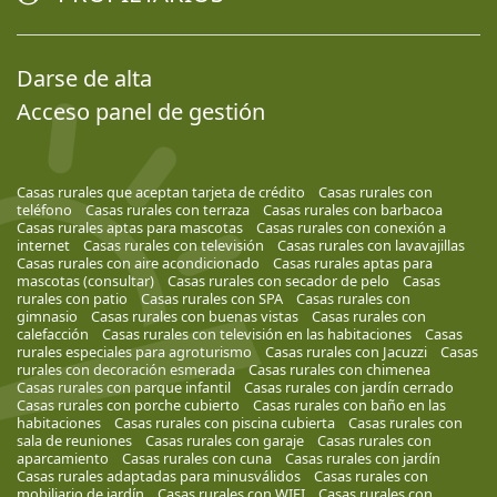
Darse de alta
Acceso panel de gestión
Casas rurales que aceptan tarjeta de crédito
Casas rurales con
teléfono
Casas rurales con terraza
Casas rurales con barbacoa
Casas rurales aptas para mascotas
Casas rurales con conexión a
internet
Casas rurales con televisión
Casas rurales con lavavajillas
Casas rurales con aire acondicionado
Casas rurales aptas para
mascotas (consultar)
Casas rurales con secador de pelo
Casas
rurales con patio
Casas rurales con SPA
Casas rurales con
gimnasio
Casas rurales con buenas vistas
Casas rurales con
calefacción
Casas rurales con televisión en las habitaciones
Casas
rurales especiales para agroturismo
Casas rurales con Jacuzzi
Casas
rurales con decoración esmerada
Casas rurales con chimenea
Casas rurales con parque infantil
Casas rurales con jardín cerrado
Casas rurales con porche cubierto
Casas rurales con baño en las
habitaciones
Casas rurales con piscina cubierta
Casas rurales con
sala de reuniones
Casas rurales con garaje
Casas rurales con
aparcamiento
Casas rurales con cuna
Casas rurales con jardín
Casas rurales adaptadas para minusválidos
Casas rurales con
mobiliario de jardín
Casas rurales con WIFI
Casas rurales con