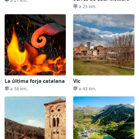
a 21 km
.
a 23 km
La última forja catalana
Vic
.
.
a 38 km
a 43 km