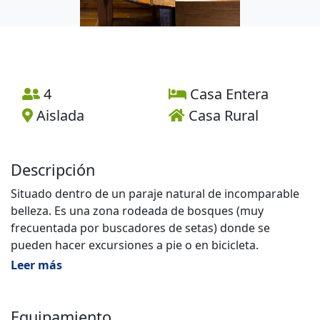
4
Casa Entera
Aislada
Casa Rural
Descripción
Situado dentro de un paraje natural de incomparable
belleza. Es una zona rodeada de bosques (muy
frecuentada por buscadores de setas) donde se
pueden hacer excursiones a pie o en bicicleta.
Accesible por carretera asfaltada, está a solamente 15
Leer más
minutos de Berga. Los servicios exteriores disponen de
piscina exterior, piscina interior a 28º, sauna, zona de
fitness, y sala de juegos.
Equipamiento