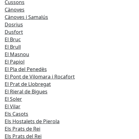
Cussons
Cànoves
Cànoves i Samalús
Dosrius
Dusfort
El Bruc
El Brull
El Masnou
El Papiol
El Pla del Penedès
El Pont de Vilomara i Rocafort
El Prat de Llobregat
El Rieral de Bigues
El Soler
El Vilar
Els Casots
Els Hostalets de Pierola
Els Prats de Rei
Els Prats del Rei