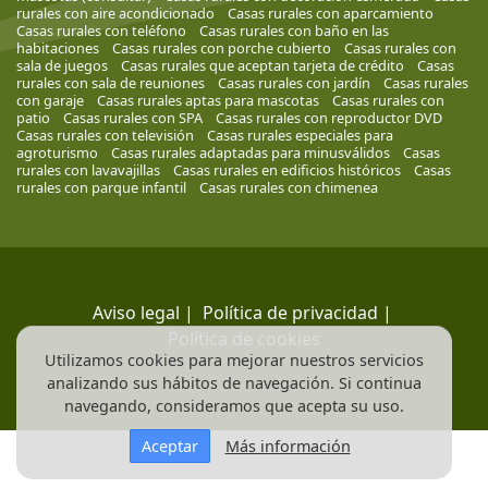
rurales con aire acondicionado
Casas rurales con aparcamiento
Casas rurales con teléfono
Casas rurales con baño en las
habitaciones
Casas rurales con porche cubierto
Casas rurales con
sala de juegos
Casas rurales que aceptan tarjeta de crédito
Casas
rurales con sala de reuniones
Casas rurales con jardín
Casas rurales
con garaje
Casas rurales aptas para mascotas
Casas rurales con
patio
Casas rurales con SPA
Casas rurales con reproductor DVD
Casas rurales con televisión
Casas rurales especiales para
agroturismo
Casas rurales adaptadas para minusválidos
Casas
rurales con lavavajillas
Casas rurales en edificios históricos
Casas
rurales con parque infantil
Casas rurales con chimenea
Aviso legal
|
Política de privacidad
|
Política de cookies
Utilizamos cookies para mejorar nuestros servicios
analizando sus hábitos de navegación. Si continua
navegando, consideramos que acepta su uso.
Aceptar
Más información