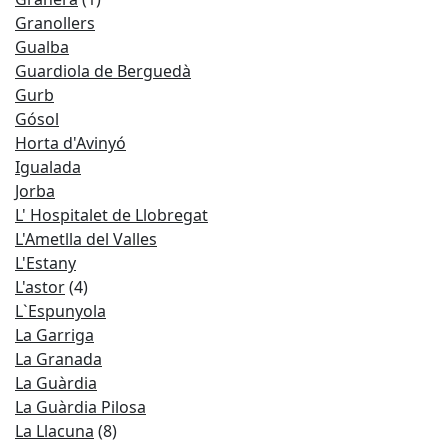
Granollers
Gualba
Guardiola de Berguedà
Gurb
Gósol
Horta d'Avinyó
Igualada
Jorba
L' Hospitalet de Llobregat
L'Ametlla del Valles
L'Estany
L'astor
(4)
L`Espunyola
La Garriga
La Granada
La Guàrdia
La Guàrdia Pilosa
La Llacuna
(8)