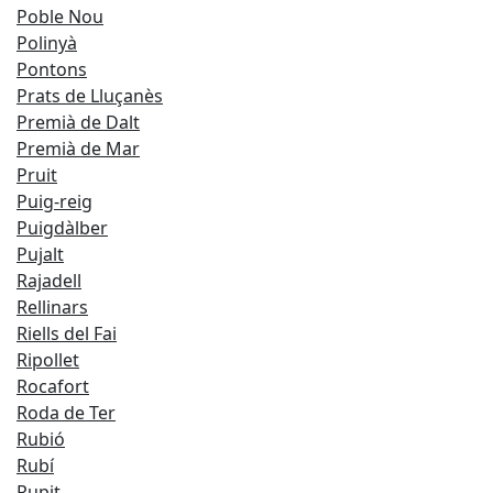
Poble Nou
Polinyà
Pontons
Prats de Lluçanès
Premià de Dalt
Premià de Mar
Pruit
Puig-reig
Puigdàlber
Pujalt
Rajadell
Rellinars
Riells del Fai
Ripollet
Rocafort
Roda de Ter
Rubió
Rubí
Rupit