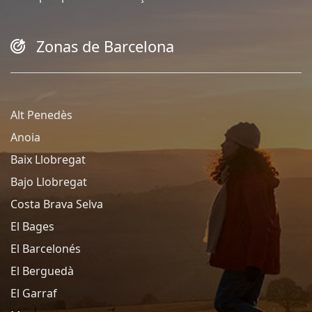
Zonas de Barcelona
Alt Penedès
Anoia
Baix Llobregat
Bajo Llobregat
Costa Brava Selva
El Bages
El Barcelonés
El Berguedà
El Garraf