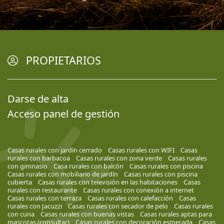
PROPIETARIOS
Darse de alta
Acceso panel de gestión
Casas rurales con jardín cerrado
Casas rurales con WIFI
Casas
rurales con barbacoa
Casas rurales con zona verde
Casas rurales
con gimnasio
Casa rurales con balcón
Casas rurales con piscina
Casas rurales con mobiliario de jardín
Casas rurales con piscina
cubierta
Casas rurales con televisión en las habitaciones
Casas
rurales con restaurante
Casas rurales con conexión a internet
Casas rurales con terraza
Casas rurales con calefacción
Casas
rurales con Jacuzzi
Casas rurales con secador de pelo
Casas rurales
con cuna
Casas rurales con buenas vistas
Casas rurales aptas para
mascotas (consultar)
Casas rurales con decoración esmerada
Casas