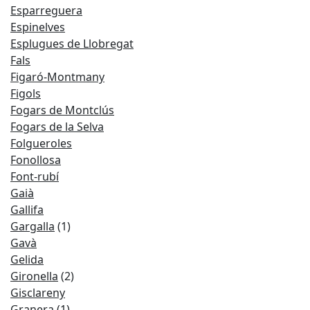
Esparreguera
Espinelves
Esplugues de Llobregat
Fals
Figaró-Montmany
Figols
Fogars de Montclús
Fogars de la Selva
Folgueroles
Fonollosa
Font-rubí
Gaià
Gallifa
Gargalla
(1)
Gavà
Gelida
Gironella
(2)
Gisclareny
Granera
(1)