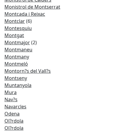
Monistrol de Montserrat
Montcada i Reixac
Montclar
(6)
Montesquiu
Montgat
Montmajor
(2)
Montmaneu
Montmany
Montmeló
Montorn?s del Vall?s
Montseny
Muntanyola
Mura
Nav?s
Navarcles
Odena
Ol?rdola
Ol?rdola​