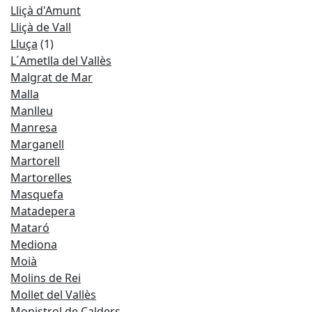
Lliçà d'Amunt
Lliçà de Vall
Lluça
(1)
L´Ametlla del Vallès
Malgrat de Mar
Malla
Manlleu
Manresa
Marganell
Martorell
Martorelles
Masquefa
Matadepera
Mataró
Mediona
Moià
Molins de Rei
Mollet del Vallès
Monistrol de Calders