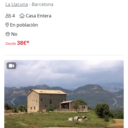
La Llacuna
- Barcelona
4
Casa Entera
En población
No
38€*
Desde
Anterior
Siguie