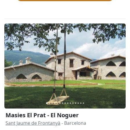
Anterior
Siguie
Masies El Prat - El Noguer
Sant Jaume de Frontanyà
- Barcelona