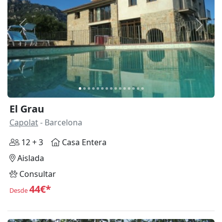
Anterior
Siguie
El Grau
Capolat
- Barcelona
12 + 3
Casa Entera
Aislada
Consultar
44€*
Desde