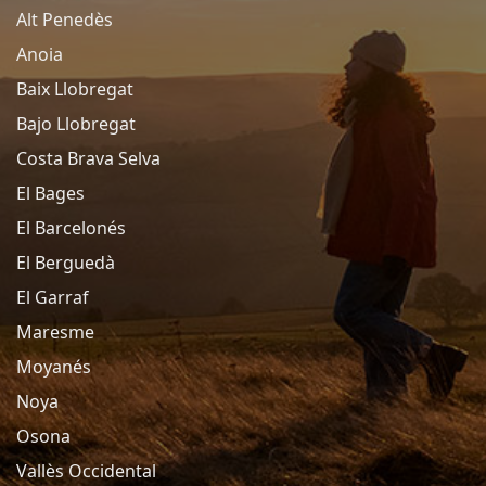
Alt Penedès
Anoia
Baix Llobregat
Bajo Llobregat
Costa Brava Selva
El Bages
El Barcelonés
El Berguedà
El Garraf
Maresme
Moyanés
Noya
Osona
Vallès Occidental