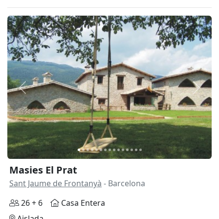
Anterior
Siguie
Masies El Prat
Sant Jaume de Frontanyà
- Barcelona
26 + 6
Casa Entera
Aislada