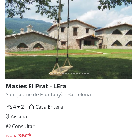
Anterior
Siguie
Masies El Prat - LEra
Sant Jaume de Frontanyà
- Barcelona
4 + 2
Casa Entera
Aislada
Consultar
36€*
Desde