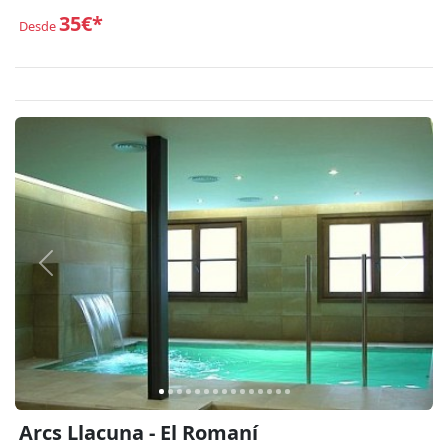
35€*
Desde
Anterior
Siguie
Arcs Llacuna - El Romaní