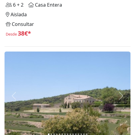
6 + 2
Casa Entera
Aislada
Consultar
38€*
Desde
Anterior
Siguie