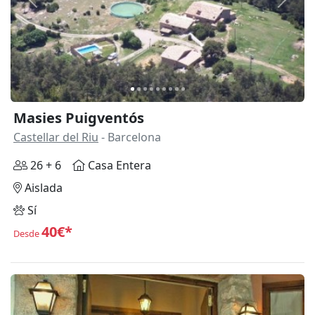
Anterior
Siguie
Masies Puigventós
Castellar del Riu
- Barcelona
26 + 6
Casa Entera
Aislada
Sí
40€*
Desde