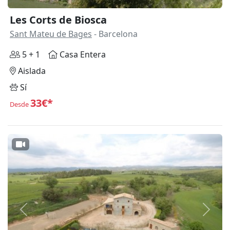
Les Corts de Biosca
Sant Mateu de Bages
- Barcelona
5 + 1
Casa Entera
Aislada
Sí
33€*
Desde
Anterior
Siguie