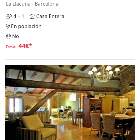
La Llacuna
- Barcelona
4 + 1
Casa Entera
En población
No
44€*
Desde
Anterior
Siguie