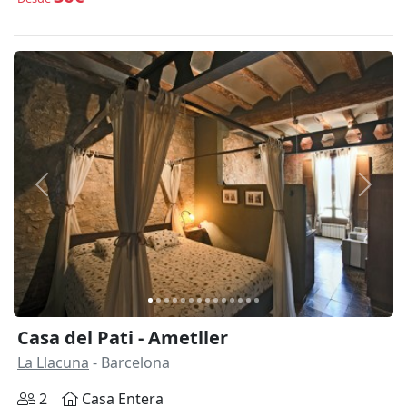
Anterior
Siguie
Casa del Pati - Ametller
La Llacuna
- Barcelona
2
Casa Entera