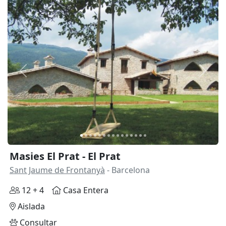
Anterior
Siguie
Masies El Prat - El Prat
Sant Jaume de Frontanyà
- Barcelona
12 + 4
Casa Entera
Aislada
Consultar