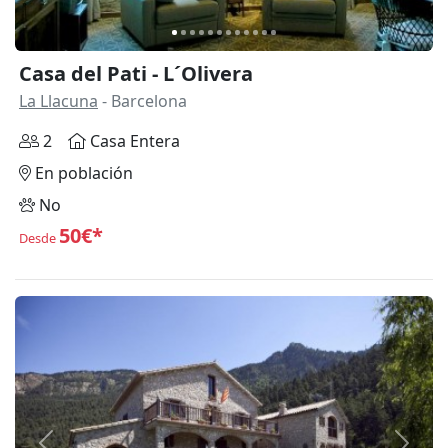
Casa del Pati - L´Olivera
La Llacuna
- Barcelona
2
Casa Entera
En población
No
50€*
Desde