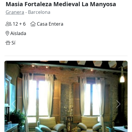
Masia Fortaleza Medieval La Manyosa
Granera
- Barcelona
12 + 6
Casa Entera
Aislada
Sí
Anterior
Siguie