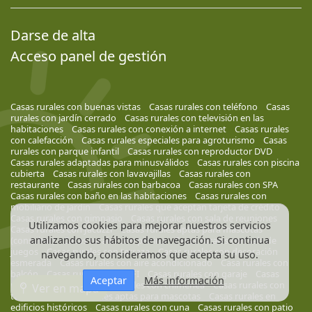
Darse de alta
Acceso panel de gestión
Casas rurales con buenas vistas
Casas rurales con teléfono
Casas
rurales con jardín cerrado
Casas rurales con televisión en las
habitaciones
Casas rurales con conexión a internet
Casas rurales
con calefacción
Casas rurales especiales para agroturismo
Casas
rurales con parque infantil
Casas rurales con reproductor DVD
Casas rurales adaptadas para minusválidos
Casas rurales con piscina
cubierta
Casas rurales con lavavajillas
Casas rurales con
restaurante
Casas rurales con barbacoa
Casas rurales con SPA
Casas rurales con baño en las habitaciones
Casas rurales con
mobiliario de jardín
Casas rurales que aceptan tarjeta de crédito
Casas rurales con gimnasio
Casas rurales con sala de reuniones
Utilizamos cookies para mejorar nuestros servicios
Casas rurales con Jacuzzi
Casas rurales aptas para mascotas
analizando sus hábitos de navegación. Si continua
(consultar)
Casas rurales con piscina
Casas rurales con sala de
juegos
Casas rurales con terraza
Casas rurales con decoración
navegando, consideramos que acepta su uso.
esmerada
Casas rurales con aire acondicionado
Casa rurales con
balcón
Casas rurales con WIFI
Casas rurales con garaje
Casas
Aceptar
Más información
rurales con jardín
Casas rurales con chimenea
Casas rurales con
Ver en mapa
televisión
Casas rurales aptas para mascotas
Casas rurales en
edificios históricos
Casas rurales con cuna
Casas rurales con patio