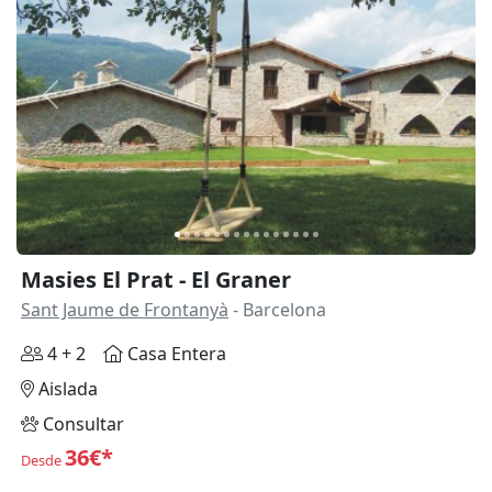
Anterior
Siguie
Masies El Prat - El Graner
Sant Jaume de Frontanyà
- Barcelona
4 + 2
Casa Entera
Aislada
Consultar
36€*
Desde