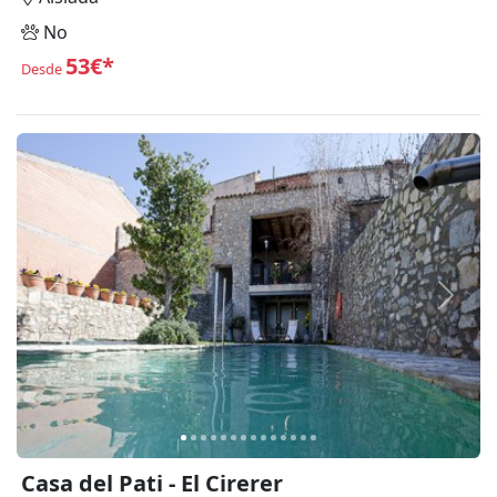
No
53€*
Desde
Anterior
Siguie
Casa del Pati - El Cirerer