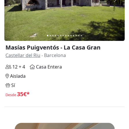
Anterior
Siguie
Masías Puigventós - La Casa Gran
Castellar del Riu
- Barcelona
12 + 4
Casa Entera
Aislada
Sí
35€*
Desde