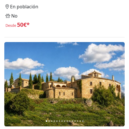
En población
No
50€*
Desde
Anterior
Siguie