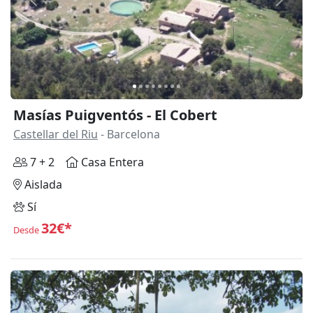
Anterior
Siguie
Masías Puigventós - El Cobert
Castellar del Riu
- Barcelona
7 + 2
Casa Entera
Aislada
Sí
32€*
Desde