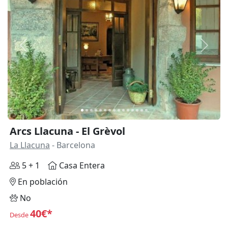
Anterior
Siguie
Arcs Llacuna - El Grèvol
La Llacuna
- Barcelona
5 + 1
Casa Entera
En población
No
40€*
Desde