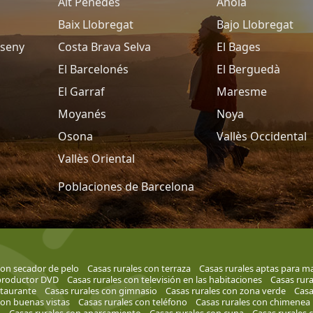
Alt Penedès
Anoia
Baix Llobregat
Bajo Llobregat
tseny
Costa Brava Selva
El Bages
El Barcelonés
El Berguedà
El Garraf
Maresme
Moyanés
Noya
Osona
Vallès Occidental
Vallès Oriental
Poblaciones de Barcelona
con secador de pelo
Casas rurales con terraza
Casas rurales aptas para m
eproductor DVD
Casas rurales con televisión en las habitaciones
Casas rura
staurante
Casas rurales con gimnasio
Casas rurales con zona verde
Casa
con buenas vistas
Casas rurales con teléfono
Casas rurales con chimenea