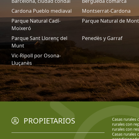
Barcelona, ciudad condal
Berguedà comarca
Cardona Pueblo mediaval
Montserrat-Cardona
Parque Natural Cadí-
Parque Natural de Mon
Moixeró
Parque Sant Llorenç del
Penedès y Garraf
Munt
Vic-Ripoll por Osona-
Lluçanès
PROPIETARIOS
Casas rurales 
rurales con r
rurales con re
Casas rurales 