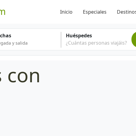
om
Inicio
Especiales
Destinos
echas
Huéspedes
¿Cuántas personas viajáis?
s con