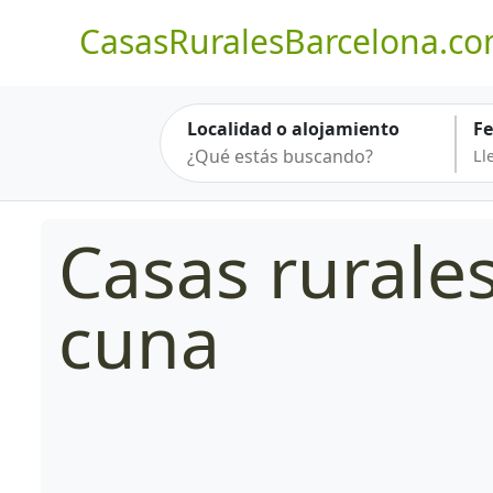
CasasRuralesBarcelona.c
Localidad o alojamiento
F
Casas rurale
cuna