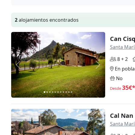
2
alojamientos encontrados
Can Cis
Santa Marí
8 + 2
Anterior
Siguiente
En pobla
No
35€
Desde
Cal Nan
Santa Marí