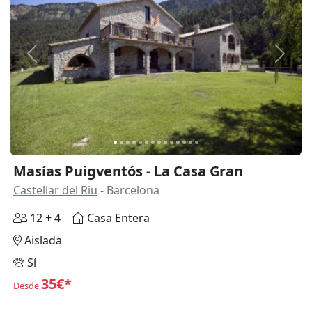
Anterior
Siguie
Masías Puigventós - La Casa Gran
Castellar del Riu
- Barcelona
12 + 4
Casa Entera
Aislada
Sí
35€*
Desde