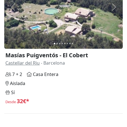
Anterior
Siguie
Masías Puigventós - El Cobert
Castellar del Riu
- Barcelona
7 + 2
Casa Entera
Aislada
Sí
32€*
Desde