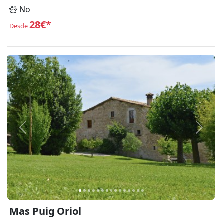
No
28€*
Desde
Anterior
Siguie
Mas Puig Oriol