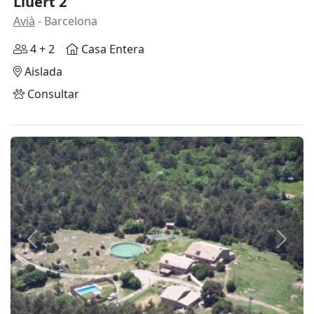
Lluert 2
Avià
- Barcelona
4 + 2
Casa Entera
Aislada
Consultar
Anterior
Siguie