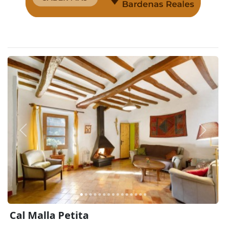
Anterior
Siguie
Cal Malla Petita