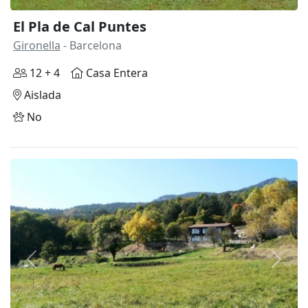
El Pla de Cal Puntes
Gironella
- Barcelona
12 + 4
Casa Entera
Aislada
No
Anterior
Siguie