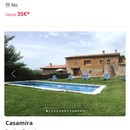
No
35€*
Desde
Anterior
Siguie
Casamira