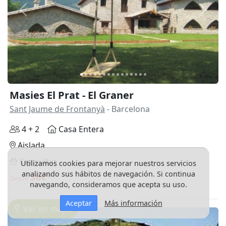
Anterior
Siguie
Masies El Prat - El Graner
Sant Jaume de Frontanyà
- Barcelona
4 + 2
Casa Entera
Aislada
Consultar
Utilizamos cookies para mejorar nuestros servicios
analizando sus hábitos de navegación. Si continua
36€*
Desde
navegando, consideramos que acepta su uso.
Aceptar
Más información
Ver en mapa