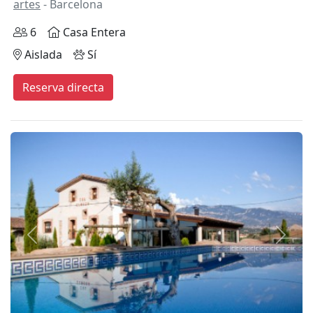
artes
- Barcelona
6
Casa Entera
Aislada
Sí
Reserva directa
Anterior
Siguie