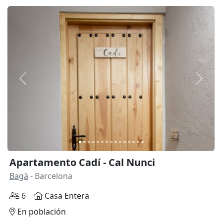
Anterior
Siguie
Apartamento Cadí - Cal Nunci
Bagà
- Barcelona
6
Casa Entera
En población