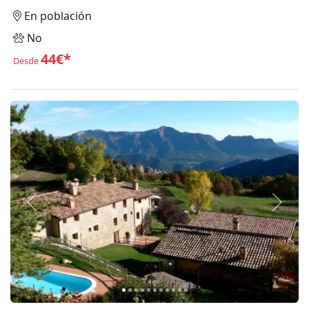
En población
No
44€*
Desde
Anterior
Siguie