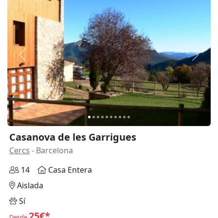
Anterior
Siguie
Casanova de les Garrigues
Cercs
- Barcelona
14
Casa Entera
Aislada
Sí
25€*
Desde