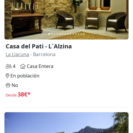
Casa del Pati - L´Alzina
La Llacuna
- Barcelona
4
Casa Entera
En población
No
38€*
Desde