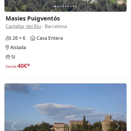
Masies Puigventós
Castellar del Riu
- Barcelona
26 + 6
Casa Entera
Aislada
Sí
40€*
Desde
Anterior
Siguie