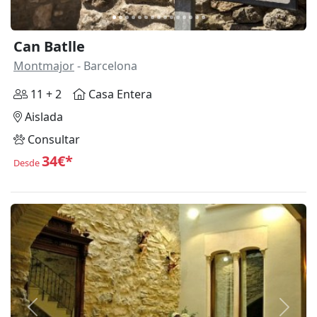
Can Batlle
Montmajor
- Barcelona
11 + 2
Casa Entera
Aislada
Consultar
34€*
Desde
Anterior
Siguie