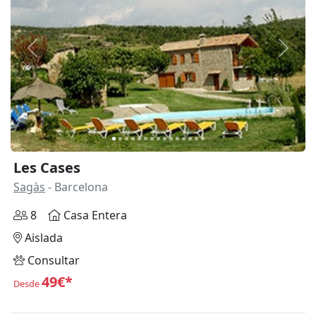
Anterior
Siguie
Les Cases
Sagàs
- Barcelona
8
Casa Entera
Aislada
Consultar
49€*
Desde