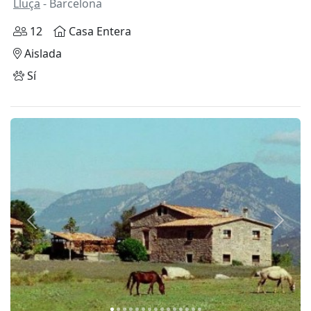
Lluça
- Barcelona
12
Casa Entera
Aislada
Sí
Anterior
Siguie