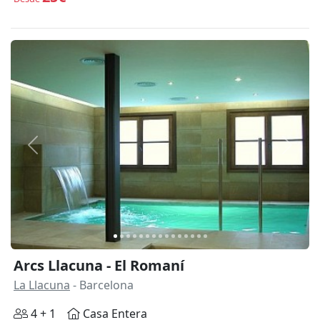
Anterior
Siguie
Arcs Llacuna - El Romaní
La Llacuna
- Barcelona
4 + 1
Casa Entera