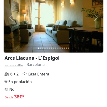
Anterior
Siguie
Arcs Llacuna - L´Espígol
La Llacuna
- Barcelona
6 + 2
Casa Entera
En población
No
38€*
Desde