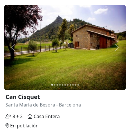
Anterior
Siguie
Can Cisquet
Santa María de Besora
- Barcelona
8 + 2
Casa Entera
En población