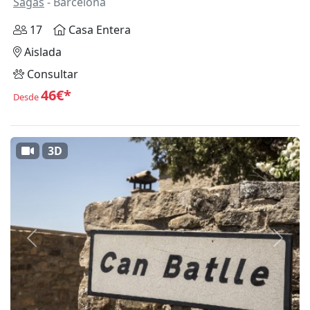
Sagàs
- Barcelona
17
Casa Entera
Aislada
Consultar
46€*
Desde
3D
Anterior
Siguie