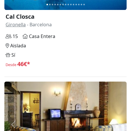
Cal Closca
Gironella
- Barcelona
15
Casa Entera
Aislada
Sí
46€*
Desde
Anterior
Siguie