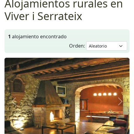
Alojamientos rurales en
Viver i Serrateix
1
alojamiento encontrado
Orden:
Anterior
Siguie