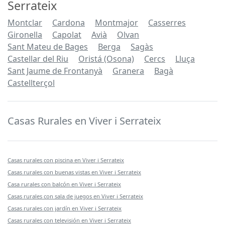
Serrateix
Montclar
Cardona
Montmajor
Casserres
Gironella
Capolat
Avià
Olvan
Sant Mateu de Bages
Berga
Sagàs
Castellar del Riu
Oristá (Osona)
Cercs
Lluça
Sant Jaume de Frontanyà
Granera
Bagà
Castellterçol
Casas Rurales en Viver i Serrateix
Casas rurales con piscina en Viver i Serrateix
Casas rurales con buenas vistas en Viver i Serrateix
Casa rurales con balcón en Viver i Serrateix
Casas rurales con sala de juegos en Viver i Serrateix
Casas rurales con jardín en Viver i Serrateix
Casas rurales con televisión en Viver i Serrateix