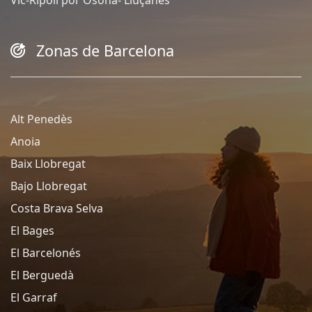
Zonas de Barcelona
Alt Penedès
Anoia
Baix Llobregat
Bajo Llobregat
Costa Brava Selva
El Bages
El Barcelonés
El Berguedà
El Garraf