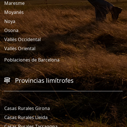
Maresme
Moyanés
Noya
Osona
Vallès Occidental
Vallès Oriental
Poblaciones de Barcelona
Provincias limítrofes
Casas Rurales Girona
Casas Rurales Lleida
Casas Rurales Tarragona