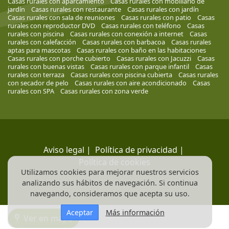
Casas rurales con aparcamiento
Casas rurales con mobiliario de
jardín
Casas rurales con restaurante
Casas rurales con jardín
Casas rurales con sala de reuniones
Casas rurales con patio
Casas
rurales con reproductor DVD
Casas rurales con teléfono
Casas
rurales con piscina
Casas rurales con conexión a internet
Casas
rurales con calefacción
Casas rurales con barbacoa
Casas rurales
aptas para mascotas
Casas rurales con baño en las habitaciones
Casas rurales con porche cubierto
Casas rurales con Jacuzzi
Casas
rurales con buenas vistas
Casas rurales con parque infantil
Casas
rurales con terraza
Casas rurales con piscina cubierta
Casas rurales
con secador de pelo
Casas rurales con aire acondicionado
Casas
rurales con SPA
Casas rurales con zona verde
Aviso legal
|
Política de privacidad
|
Política de cookies
Utilizamos cookies para mejorar nuestros servicios
analizando sus hábitos de navegación. Si continua
navegando, consideramos que acepta su uso.
Aceptar
Más información
Ver en mapa