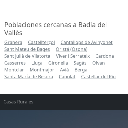
Poblaciones cercanas a Badia del
Vallès
Granera
Castellterçol
Cantallops de Avinyonet
Sant Mateu de Bages
Oristá (Osona)
Sant Julià de Vilatorta
Viver i Serrateix
Cardona
Casserres
Lluça
Gironella
Sagàs
Olvan
Montclar
Montmajor
Avià
Berga
Santa María de Besora
Capolat
Castellar del Riu
Casas Rurales