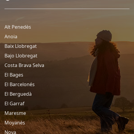
Alt Penedès
Anoia
Baix Llobregat
Bajo Llobregat
Costa Brava Selva
El Bages
El Barcelonés
El Berguedà
El Garraf
Maresme
Moyanés
Noya