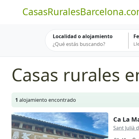
CasasRuralesBarcelona.c
Localidad o alojamiento
F
Casas rurales en
1
alojamiento encontrado
Ca La M
Sant Julià 