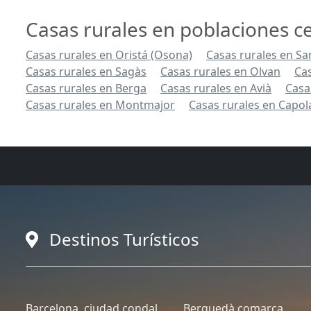
Casas rurales en poblaciones ce
Casas rurales en Oristá (Osona)
Casas rurales en Sa
Casas rurales en Sagàs
Casas rurales en Olvan
Cas
Casas rurales en Berga
Casas rurales en Avià
Casas
Casas rurales en Montmajor
Casas rurales en Capol
Destinos Turísticos
Barcelona, ciudad condal
Berguedà comarca