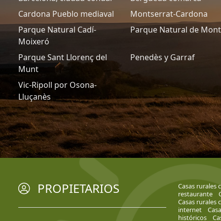
Cardona Pueblo mediaval
Montserrat-Cardona
Parque Natural Cadí-
Parque Natural de Mon
Moixeró
Parque Sant Llorenç del
Penedès y Garraf
Munt
Vic-Ripoll por Osona-
Lluçanès
PROPIETARIOS
Casas rurales 
restaurante
Casas rurales 
internet
Casa
históricos
Ca