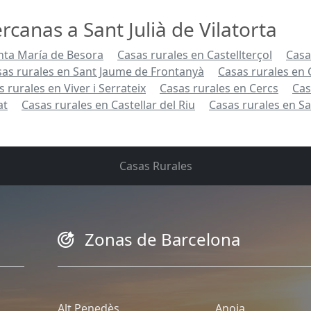
rcanas a Sant Julià de Vilatorta
nta María de Besora
Casas rurales en Castellterçol
Casa
as rurales en Sant Jaume de Frontanyà
Casas rurales en 
 rurales en Viver i Serrateix
Casas rurales en Cercs
Cas
at
Casas rurales en Castellar del Riu
Casas rurales en S
Casas Rurales
Zonas de Barcelona
Alt Penedès
Anoia