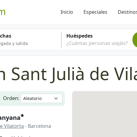
om
Inicio
Especiales
Destinos
echas
Huéspedes
¿Cuántas personas viajáis?
 Sant Julià de Vil
Orden:
anyana
de Vilatorta
- Barcelona