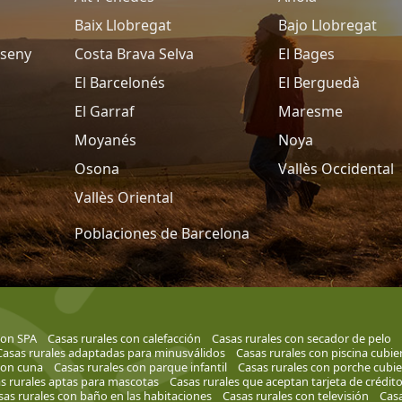
Baix Llobregat
Bajo Llobregat
tseny
Costa Brava Selva
El Bages
El Barcelonés
El Berguedà
El Garraf
Maresme
Moyanés
Noya
Osona
Vallès Occidental
Vallès Oriental
Poblaciones de Barcelona
con SPA
Casas rurales con calefacción
Casas rurales con secador de pelo
Casas rurales adaptadas para minusválidos
Casas rurales con piscina cubie
con cuna
Casas rurales con parque infantil
Casas rurales con porche cubie
s rurales aptas para mascotas
Casas rurales que aceptan tarjeta de crédit
sas rurales con baño en las habitaciones
Casas rurales con televisión
Casa