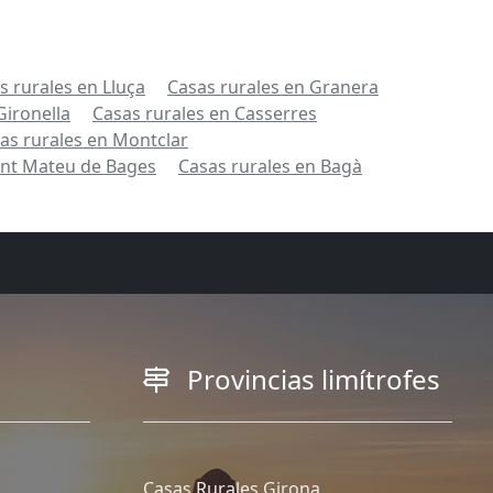
s rurales en Lluça
Casas rurales en Granera
Gironella
Casas rurales en Casserres
as rurales en Montclar
ant Mateu de Bages
Casas rurales en Bagà
Provincias limítrofes
Casas Rurales Girona